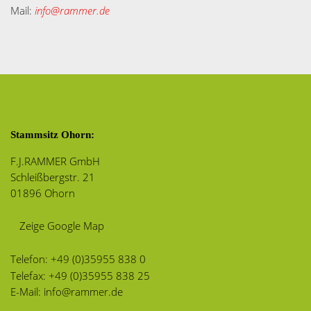
Mail:
info@rammer.de
Stammsitz Ohorn:
F.J.RAMMER GmbH
Schleißbergstr. 21
01896 Ohorn
Zeige Google Map
Telefon:
+49 (0)35955 838 0
Telefax: +49 (0)35955 838 25
E-Mail:
info@rammer.de