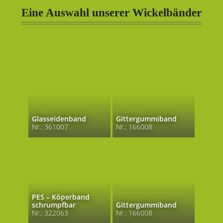
Eine Auswahl unserer Wickelbänder
Glasseidenband
Gittergummiband
Nr.: 361007
Nr.: 166008
PES – Köperband
schrumpfbar
Gittergummiband
Nr.: 322063
Nr.: 166008