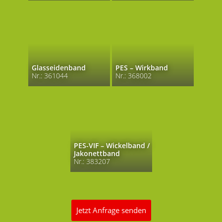
Glasseidenband
PES – Wirkband
Nr.: 361044
Nr.: 368002
PES-VIF – Wickelband /
Jakonettband
Nr.: 383207
Jetzt Anfrage senden