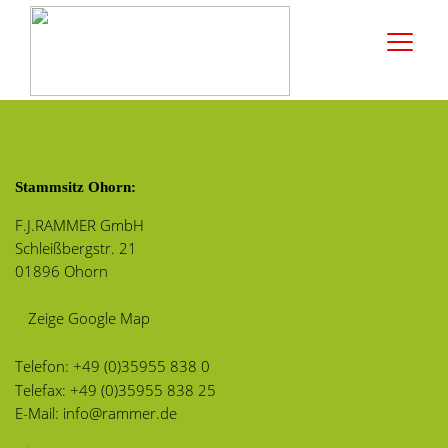
Stammsitz Ohorn:
F.J.RAMMER GmbH
Schleißbergstr. 21
01896 Ohorn
Zeige Google Map
Telefon:
+49 (0)35955 838 0
Telefax: +49 (0)35955 838 25
E-Mail:
info@rammer.de